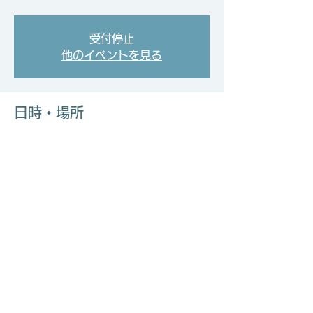
受付停止
他のイベントを見る
日時・場所
2022年6月29日 17:00 – 18:00
徳山高専テクノ・リフレッシュ教育センター
2F 多目的研修室
このイベントをシェア
共生社会と支援技術