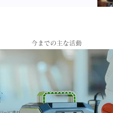
今までの​主な活動
年、
催
ジー)に携わ