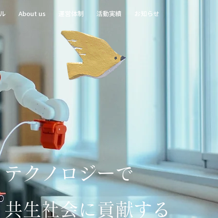
ネル
About us
運営体制
活動実績
お知らせ
​テクノロジーで
共生社会に貢献する