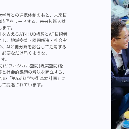
大学等との連携体制のもと、未来技
5.0時代をリードする、未来技術人財
します。
祉を支えるAT-HUB構想とAT技術者
とし、地域密着・課題解決・社会実
、AIと他分野を融合して活用する
、必要なだけ届くような、
ます。
想空間)とフィジカル空間(現実空間)を
展と社会的課題の解決を両立する、
内閣府の「第5期科学技術基本計画」に
して提唱されています。